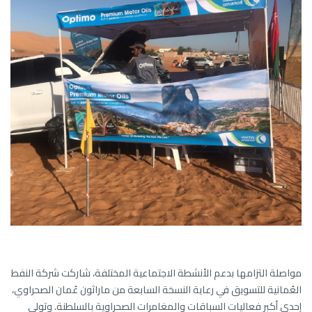
مواصلة التزامها بدعم الأنشطة الاجتماعية المختلفة، شاركت شركة النفط
العُمانية للتسويق في رعاية النسخة السابعة من ماراثون عُمان الصحراوي،
إحدى أكبر فعاليات السباقات والمغامرات الصحراوية بالسلطنة. وتولى