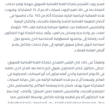
قسم زيوت التشحيم بشركة النفط العُمانية للتسويق مهمة توفير خدمات
الصيانة بما في ذلك تغيير الزيوت لسيارات الدعم الـ 15 المشاركة. وشهدت
هذه الفعالية الرياضية البارزة مشاركة أكثر من 150 عدّاء تنافسوا في
أحضان الطبيعة العُمانية الخلابة والمليئة بالتحديات والكثبان الرملية
والتضاريس المختلفة حيث قطعوا مسافة إجمالية بلغت 165 كيلومتر
امتدت بين واحة بدية وساحل بحر العرب. وتُعد رعاية الشركة لهذا الماراثون
أحدث إضافة إلى برنامجها للمسؤولية الاجتماعية الذي يتمحور حول
استدامة تحويل قطاع تسويق الوقود إلى مركز خدمات متكامل يقدم
أفضل العناية للعملاء.
وتعليقاً على ذلك، قال الرئيس التنفيذي لشركة النفط العُمانية للتسويق:
"يحظى ماراثون عُمان الصحراوي بقبولٍ كبيرٍ خاصة بعد النجاح الذي حققه
في الأعوام الماضية والذي أهله ليكون أحد أبرز السباقات الصحراوية في
العالم. ويُسعدنا أن ندعم هذه الفعالية الرائعة من خلال صيانة السيارات
المشاركة فيها بهدف ضمان راحة وسلامة العدّائين والمتسابقين خلال
اجتيازهم للتحديات والتضاريس الصعبة ضمن السباق". وأضاف: "وما يميز
هذا الماراثون أنه يتم تنظيمه وإدارته بالكامل بواسطة العُمانيين مما
يجعل منه منصة مميزة لتعزيز التفاعل بين المجتمعات المحلية والدولية