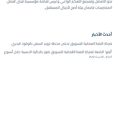
نحو الأفضل وتشجيع التفكير الواعي وغرس ثقافة مؤسسية تتبنّى أفضل
الممارسات لضمان بيئة أصح لأجيال المستقبل.
أحدث الأخبار
شركة النفط العمانية للتسويق تدشن محطة تزويد السفن بالوقود البحري
’أيفو‘ التابعة لشركة النفط العُمانية للتسويق تفوز بالجائزة الذهبية خلال أسبوع
عُمان للاستدامة
شركة النفط العُمانية للتسويق تحتفل بذكرى التأسيس الـ 20 وتربعها على
صدارة قطاع الوقود بالتجزئة
الأرشيف
2024
(5)
2023
(18)
2022
(15)