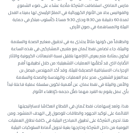
مارس الماضي، استضافت الشركة مأدبة عشاء على ضوء الشموع
والفوانيس بدلا من الأنوار الكهربائية في المقرّ الرئيسي لها بميناء الفحل
لمدة 60 دقيقة من 8:30 وحتى 9:30 مساءً كأسلوب مبتكر في حماية
البيئة والمساهمة في صون الأرض.
وانطلاقاً من كونها مثالاً يحتذى به في تحقيق معايير الصحة والسلامة
والبيئة، جاء تضامن نفط عُمان مع ملايين المشاركين في هذه الساعة
ليكون بمثابة منبر يعرض التزامها بتقليل نسبة الانبعاثات الكربونية والآثار
الضّارة التي قد تُخلفّها العمليات التشغيلية؛ من خلال تطبيقها أهم
الإجراءات الاستباقية الصديقة للبيئة. وقد أكد المهندس فيصل بن
عبدالعزيز الشنفري، مدير عام العمليات والهندسة والصحة والسلامة
والأمن والبيئة في نفط عمان، عن أهمية تكوين سلسلة عملية فاعلة تبدأ
بأي عمل يقوم به الفرد مهما ضئُل حجمه كإطفاء الأنوار.
هذا، وتعد إسهامات نفط عُمان في القطاع انعكاسًا لاستراتيجيتها
القائمة على توحّيد الجهود والطاقات للوصول إلى الهدف المنشود. ومن
هنا، تحرص الشركة على تطبيق المبادئ البيئية في كافة نطاق العمليات
اليومية من داخل الشركة وخارجها بغية تحويل أنماط السلوكيات البيئية