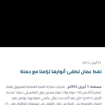
01 أبريل, 2012
نفط عمان تطفئ أنوارها تزامنا مع حملة
مسقط، 1 أبريل 2012م
- شاركت شركة النفط العُمانية للتسويق (نفط
عُمان) أكثر من 130 دولة و1,8 مليار شخص حول العالم في حملة "ساعة
الأرض 2012م" التي تعد أكبر حدث بيئي عالمي لمواجهة عوامل تغير
المناخ والحفاظ على البيئة من خلال التقليل من استهلاك الطاقة. وفي 31