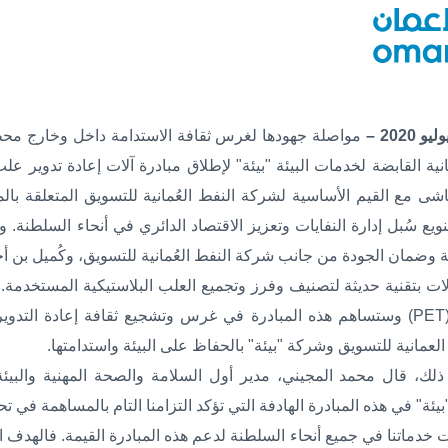
مواصلة جهودها لغرس ثقافة الاستدامة داخل وخارج محطات
ية القابضة لخدمات البيئة "بيئة" لإطلاق مبادرة آلات إعادة تدوير علب 
شى مع القيم الأساسية لشركة النفط العُمانية للتسويق المتعلقة بالمس
نويع سُبل إدارة النفايات وتعزيز الاقتصاد الدائري في أنحاء السلطنة. 
يئة وضمان الجودة من جانب شركة النفط العُمانية للتسويق، وكُميل بن أ
آلات بتقنية حديثة لتصنيف وفرز وتجميع العلب البلاستيكية المستخدمة.
(PET
وستساهم هذه المبادرة في غرس وتشجيع ثقافة إعادة التدوير 
لعمانية للتسويق وشركة "بيئة" بالحفاظ على البيئة واستدامتها
.
 ذلك، قال محمد المجيني، مدير أول السلامة والصحة المهنية والبي
"بيئة" في هذه المبادرة الهادفة التي تؤكد التزامنا التام بالمساهمة 
دماتنا في جميع أنحاء السلطنة لدعم هذه المبادرة القيمة. فالهدف الأس