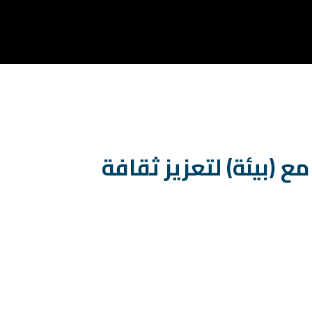
ع (بيئة) لتعزيز ثقافة