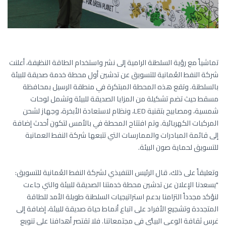
تماشياً مع رؤية السلطنة الرامية إلى نشر واستخدام الطاقة النظيفة، أعلنت
شركة النفط العُمانية للتسويق عن تدشين أول محطة خدمة صديقة للبيئة
بالسلطنة. وتقع هذه المحطة المبتكرة في منطقة الرسيل بمحافظة
مسقط حيث تضم تشكيلة من المزايا الصديقة للبيئة وتشمل لوحات
شمسية، ومصابيح بتقنية LED، ونظام لاستعادة الأبخرة، وجهاز لشحن
المركبات الكهربائية. وتم افتتاح المحطة في بالأمس لتكون أحدث إضافة
إلى قائمة المبادرات والممارسات التي تتبعها شركة النفط العمانية
للتسويق لحماية صون البيئة.
وتعليقاً على ذلك، قال الرئيس التنفيذي لشركة النفط العُمانية للتسويق:
"يسعدنا الإعلان عن تدشين محطة خدمتنا الصديقة للبيئة والتي جاءت
لنؤكد مجدداً التزامنا بدعم استراتيجيات السلطنة طويلة الأمد للطاقة
المتجددة وتشجيع الأفراد على اتباع أنماط حياة صديقة للبيئة، إضافة إلى
غرس ثقافة الوعي البيئي في مجتمعاتنا. فلا تقتصر أهدافنا على تنويع