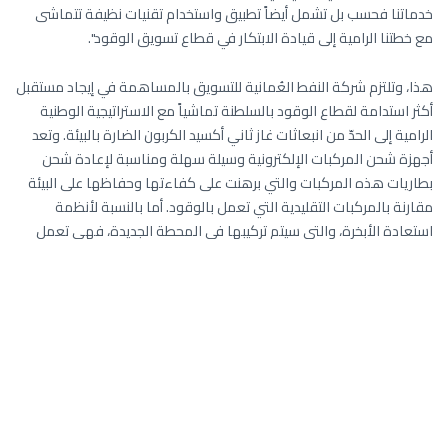
خدماتنا فحسب بل تشمل أيضاً تطبيق واستخدام تقنيات نظيفة تتماشى
مع خطتنا الرامية إلى قيادة الابتكار في قطاع تسويق الوقود".
هذا، وتلتزم شركة النفط العُمانية للتسويق بالمساهمة في إيجاد مستقبل
أكثر استدامة لقطاع الوقود بالسلطنة تماشياً مع الاستراتيجية الوطنية
الرامية إلى الحدّ من انبعاثات غاز ثاني أكسيد الكربون الضارة بالبيئة. وتعد
أجهزة شحن المركبات الإلكترونية وسيلة سهلة ومناسبة لإعادة شحن
بطاريات هذه المركبات والتي برهنت على كفاءتها وحفاظها على البيئة
مقارنة بالمركبات التقليدية التي تعمل بالوقود. أما بالنسبة لأنظمة
استعادة الأبخرة، والتي سيتم تركيبها في المحطة الجديدة، فهي تعمل
على التخلص بفعالية من الأبخرة المنبعثة وتحويلها وذلك عند تعبئة الوقود
في خزانات الوقود الموجودة في محطات الخدمة وكذلك عند تعبئة
الوقود في المركبات.
جديرٌ بالذكر أن شركة النفط العُمانية للتسويق تعد أولى شركات تسويق
الوقود بالسلطنة التي تتبع أفضل الممارسات الصديقة للبيئة. وتضم قائمة
المبادرات التي أطلقتها الشركة في هذا الجانب كلا من مواقف انتظار
الحافلات مكيفة الهواء التي تعمل بالطاقة الشمسية والتي تأتي ضمن