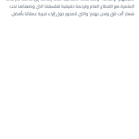
المثمرة مع القطاع العام وترجمة حقيقية لفلسفتنا التي وضعناها تحت
شعار ’أنت تثق ونحن نهتم‘ والتي تتمحور حول إثراء تجربة عملائنا بأفضل
الخدمات والمنتجات على الإطلاق".
هذا، وبهدف المساهمة المجتمعية ، جاءت هذه المبادرة لتدعم دمج
الطلبة من ذوي الاحتياجات الخاصة في المدارس من خلال تزويد الطلبة من
ذوي الإعاقة الحركية بكراسي طبية خاصة، ونظارات طبية من ذوي
الإعاقة البصرية وسماعات طبية خاصة للطلبة من ذوي الإعاقة السمعية
، كما ستتضمن المبادرة دعم البرنامج التدريبي ’تواصلي مع عائلتي’ لعائلات
الطلبة لتعليمهم لغة الإشارة وأساليب تحسين أسلوب التواصل مع
أبناءهم..
ومن جانبه، قال الاستاذ / خميس بن مبارك الحديدي المديرالعام المساعد :
"نثق بأن هذه المبادرة القيمة ستساهم بشكل كبير في إيجاد بيئة تعليمية
مناسبة للطلبة وتساعدهم في تحقيق أهدافهم التعليمية. كما أن دعم
الأطفال من ذوي الاحتياجات الخاصة هو أمر ضروري لضمان اندماجهم مع
نظرائهم وسد فجوات التواصل التي يواجهونها سواء في المدرسة أو في
المنزل. ونؤمن بأن ثمار هذا الدعم سيظهر جليا عبر تحصيلهم الدراسي".