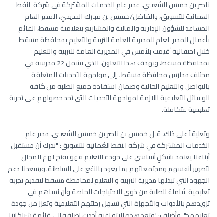
ناصر بن خميس الشعيبي، مدير عام الخدمات المشتركة في شركة النفط
العمانية للتسويق، والفاضل/خميس بن مبارك الحديدي، المدير العام
المساعد للشؤون الإدارية والمالية والمشاريع بتعليمية مسقط، القائم
بأعمال المدير العام للمديرية العامة للتربية والتعليم بمحافظة مسقط
خلال احتفالية أقيمت بلأمس في المديرية العامة للتربية والتعليم
بمحافظة مسقط. ويهدف هذا التعاون، الذي يشمل 22 مدرسة في
مختلف مدارس محافظة مسقط ، إلى مواجهة التحديات المتعلقة
بالتواصل والتعليم الحالية وضمان استفادة جميع الطلبه من كافة
الوسائل التعليمية اللازمة لمواجهة التحديات التي تحد حصولهم على تجربة
تعليمية متكاملة.
وتعليقاً على ذلك، قال خميس بن ناصر بن خميس الشعيبي، مدير عام
الخدمات المشتركة في شركة النفط العُمانية للتسويق: "ندرك أن مستقبل
أبناءنا يعتمد بشكلٍ أساسي على جودة التعليم فهو يفتح لهم المجال
لتطوير أنفسهم ومجتمعاتهم بما يعود بالنفع على السلطنة. ويسعدنا دعم
الجهود التي تبذلها مديرية التربيه و التعليم لمحافظة مسقط لتقديم تجربة
تعليمية شاملة للطلبة من ذوي الاحتياجات الخاصة وأن نساهم في
تزويدهم بالأدوات والأجهزة التي تسهل رحلتهم التعليمية وتعزز من جودة
تعليمهم". وأضاف: "وتعد هذه الاتفاقية أحدث إضافة إلى قائمة شراكاتنا