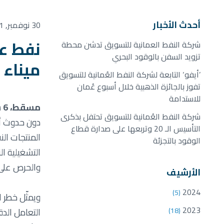
أحدث الأخبار
30 نوفمبر, 2011
شركة النفط العمانية للتسويق تدشن محطة
تزويد السفن بالوقود البحري
ميناء 
’أيفو‘ التابعة لشركة النفط العُمانية للتسويق
تفوز بالجائزة الذهبية خلال أسبوع عُمان
للاستدامة
مسقط، 6 سبتمبر 2011 م
شركة النفط العُمانية للتسويق تحتفل بذكرى
دون حدوث أي
التأسيس الـ 20 وتربعها على صدارة قطاع
المنتجات الن
الوقود بالتجزئة
التشغيلية ا
والحرص على 
الأرشيف
2024
(5)
ويمثّل خطر ا
2023
(18)
التعامل الد