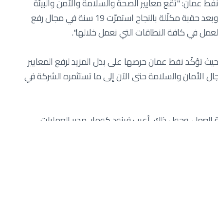
فط عمان: "تقع معايير الصحة والسلامة والأمن والبيئة
على رأس قائمة أولوياتنا نظرا لإدراكنا بأنها مرهونة بتحقيق أي نجاح بالشركة. وبعد حقبة مكلّلة بالنجاح استمرّت 19 سنة في مجال رفع
عمل في كافة النطاقات التي نعمل خلالها".
حيث تؤكّد نفط عمان حرصها على بذل المزيد لرفع المعايير
ل الأمان والسلامة حتى الآن إلى ما تستثمره الشركة في
العمل. وحول ذلك، أعرب فينود كومار، مدير العمليات
مة ويؤمن بضرورة رفع مستوياتها. ولا يخفى أنه قد تعتري
دليل على اليقظة التامة والاحترافية التي يتّسم بها فريق العمل في الاستجابة لحيثيات
ان بالشركة".
أمن والسلامة بالمتانة والقوّة، وذلك نظرا لاعتمادها
 البيئة بناءً على أفضل الممارسات الدولية.