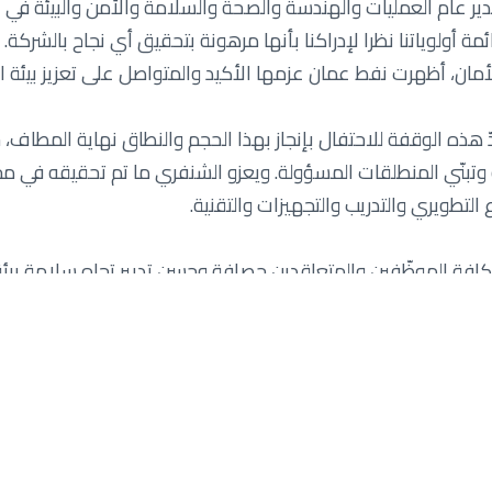
ير عام العمليات والهندسة والصحة والسلامة والأمن والبيئة في ن
مان، أظهرت نفط عمان عزمها الأكيد والمتواصل على تعزيز بيئة ال
ّ هذه الوقفة للاحتفال بإنجاز بهذا الحجم والنطاق نهاية المطاف، 
تبنّي المنطلقات المسؤولة. ويعزو الشنفري ما تم تحقيقه في مجا
 التطويري والتدريب والتجهيزات والتقنية.
كافة الموظّفين والمتعاقدين حصافة وحسن تدبير تجاه سلامة بيئة 
بئة بقوله: "تتم الإشادة بكلّ من يلتزم من أفرادنا بثوابت السلا
مرحلة التطبيق تحديّات كثيرة، إلا أن مرور 19 عاما 
لا عن أنه مؤشر على تحقيق تقدّم لا يُضاهى في غرس ثقافة الأم
، توسم سمعة نفط عمان في مجال رفع الثوابت المعتمدة في مجال ال
ة لتأسيس الآليات الضامنة للتميّز في مجال العمليات والحفاظ على