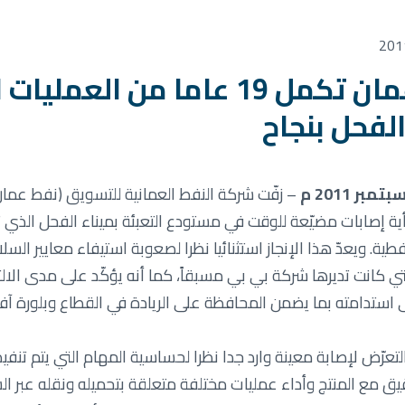
نفط عمان تكمل 19 عاما من ا
الفحل بنجاح
ة إصابات مضيّعة للوقت في مستودع التعبئة بميناء الفحل الذي 
فطية. ويعدّ هذا الإنجاز استثنائيا نظرا لصعوبة استيفاء معايير ا
لتي كانت تديرها شركة بي بي مسبقاً، كما أنه يؤكّد على مدى الال
استدامته بما يضمن المحافظة على الريادة في القطاع وبلورة آ
لتعرّض لإصابة معينة وارد جدا نظرا لحساسية المهام التي يتم تنفي
قيق مع المنتج وأداء عمليات مختلفة متعلقة بتحميله ونقله عبر ال