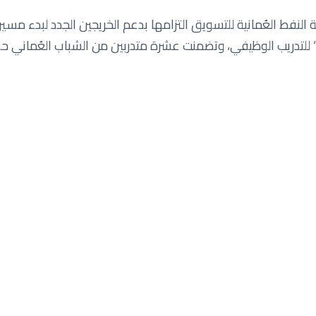
لنفط العُمانية للتسويق التزامها بدعم الخريجين الجدد لبدء مسير
ٍ مع وزارة العمل بهدف تمكين قادة المستقبل من اكتساب وتطو
راستهم الجامعية.
مج، قال حسام البوسعيدي، مدير أول الموارد البشرية والشؤون الإ
فرصة التدريبية المميزة إلى دعم الشباب العُماني وتزويدهم بمعار
ظيفي كونها تساعد الخريجين الجدد في تعزيز قاعدة معارفهم الاحت
يزيد من فرصهم الوظيفية في سوق العمل. وسعدنا برؤية حماس و
يل الجديد من قادة المستقبل".
 برنامج ’خبرة‘ على مدار عام واحد ويهدف إلى تمكين الخريجين ا
مة والبيئة، والتسويق، والمبيعات، وتطوير الأعمال، وشؤون الشركا
تراتيجية شركة النفط العُمانية للتسويق للمسؤولية الاجتماعية ا
لها بإطلاق وتنظيم ودعم العديد من أنشطة المسؤولية الاجتماعية