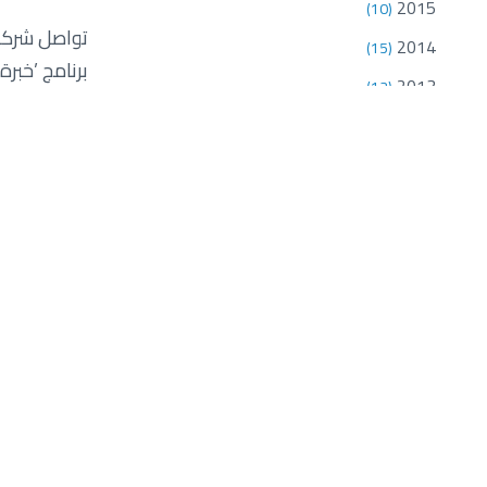
2015
(10)
تواصل شركة ا
2014
(15)
2013
(12)
تعاونٍ وثيق
2012
(18)
خلال فترة د
2011
(18)
وحول البرنا
2010
(7)
توفير هذه ال
للتدريب الو
ونقلها مما 
الترحيب بالج
هذا، ويستمر
الصحة والسلا
تحت مظلة اس
قامت من خلا