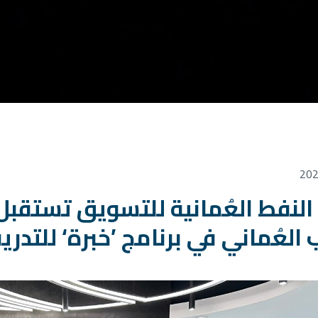
لنفط العُمانية للتسويق تستقبل 
 العُماني في برنامج ’خبرة‘ للتدر