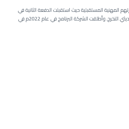
تهم المهنية المستقبلية حيث استقبلت الدفعة الثانية في
برنامج ’خبرة‘ للتدريب الوظيفي، وتضمنت عشرة متدربين من الشباب العُماني حديثي التخرج. وأطلقت الشركة البرنامج في عام 2022م في
ير مهارات أساسية متعددة وخبرات ذات صلة بتخصصاتهم
دارية في شركة النفط العُمانية للتسويق: "نهدف من خلال
ف وخبرات أكثر حول قطاع تسويق الوقود. وما يميز دوراتنا
رافية واكتساب خبرات عملية وبناء مهاراتهم الأساسية
شغف جميع المشاركين في برنامج ’خبرة‘ ونتطلع إلى
لجُدد من اكتساب خبرات في عدة جوانب وظيفية تتضمن
ت، إضافة إلى المتاجر، والغذاء والخدمات. ويعد البرنامج
لتي تهدف إلى إضافة قيمة للمجتمعات المحلية والتي
 ذات التأثير الإيجابي على المجتمع والتي تساهم في دفع