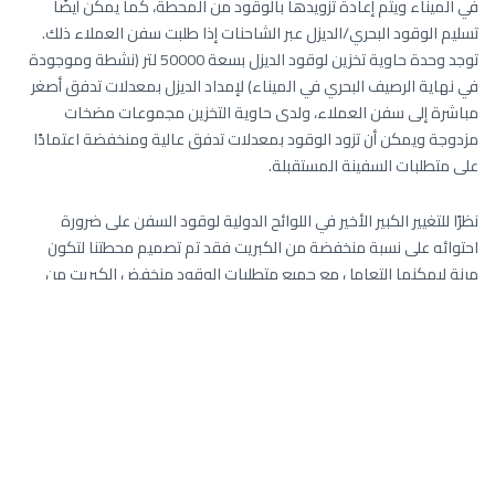
في الميناء ويتم إعادة تزويدها بالوقود من المحطة، كما يمكن أيضًا
تسليم الوقود البحري/الديزل عبر الشاحنات إذا طلبت سفن العملاء ذلك.
توجد وحدة حاوية تخزين لوقود الديزل بسعة 50000 لتر (نشطة وموجودة
في نهاية الرصيف البحري في الميناء) لإمداد الديزل بمعدلات تدفق أصغر
مباشرة إلى سفن العملاء، ولدى حاوية التخزين مجموعات مضخات
مزدوجة ويمكن أن تزود الوقود بمعدلات تدفق عالية ومنخفضة اعتمادًا
على متطلبات السفينة المستقبلة.
نظرًا للتغيير الكبير الأخير في اللوائح الدولية لوقود السفن على ضرورة
احتوائه على نسبة منخفضة من الكبريت فقد تم تصميم محطتنا لتكون
مرنة ليمكنها التعامل مع جميع متطلبات الوقود منخفض الكبريت من
عملاء الشحن.
3) كيف يمكن لمستودع تزويد السفن بالوقود المساهمة في نمو الميناء
وتطوير الأعمال؟
الإجابة:
تعتبر خدمات تزويد الوقود للسفن مهمة للغاية في أي ميناء