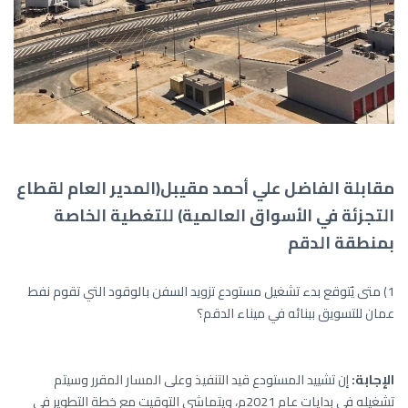
مقابلة الفاضل علي أحمد مقيبل(المدير العام لقطاع
التجزئة في الأسواق العالمية) للتغطية الخاصة
بمنطقة الدقم
1) متى يُتوقع بدء تشغيل مستودع تزويد السفن بالوقود التي تقوم نفط
عمان للتسويق ببنائه في ميناء الدقم؟
الإجابة:
إن تشييد المستودع قيد التنفيذ وعلى المسار المقرر وسيتم
تشغيله في بدايات عام 2021م، ويتماشى التوقيت مع خطة التطوير في