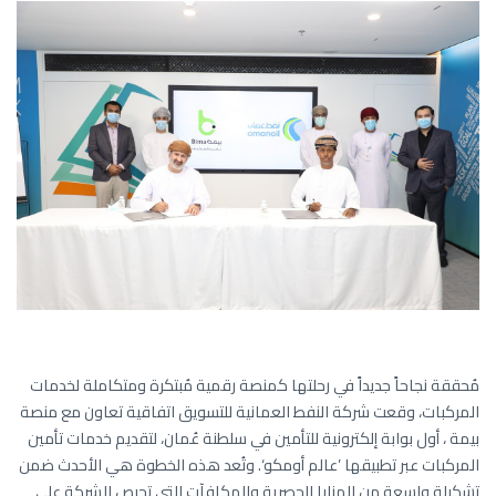
مُحققة نجاحاً جديداً في رحلتها كمنصة رقمية مُبتكرة ومتكاملة لخدمات
المركبات، وقعت شركة النفط العمانية للتسويق اتفاقية تعاون مع منصة
بيمة ، أول بوابة إلكترونية للتأمين في سلطنة عُمان، لتقديم خدمات تأمين
المركبات عبر تطبيقها ’عالم أومكو‘. وتُعد هذه الخطوة هي الأحدث ضمن
تشكيلة واسعة من المزايا الحصرية والمكافآت التي تحرص الشركة على