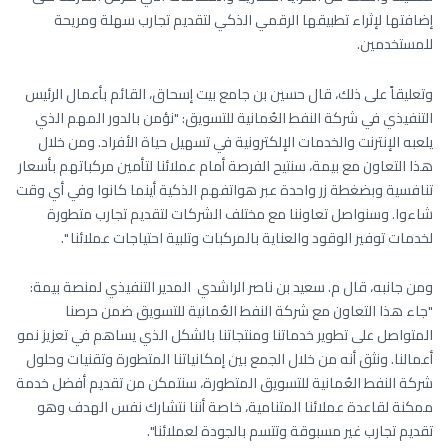
إضافتها لإثراء تطبيقها الرقمي الذكي لتقديم تجارب سهلة ومريحة
للمستخدمين.
وتعليقاً على ذلك، قال حسين بن جامع بيت إسحاق، القائم بأعمال الرئيس
التنفيذي في شركة النفط العُمانية للتسويق: "نؤمن بالدور المهم الذي
يلعبه الإنترنت والخدمات الإلكترونية في تسهيل حياة الأفراد. ومن خلال
هذا التعاون مع بيمة، سنتيح الفرصة أمام عملائنا لتأمين مركباتهم بأسعار
تنافسية وبضغطة زر واحدة عبر هواتفهم الذكية أينما كانوا وفي أي وقت
شاءوا. وسنواصل تعاوننا مع مختلف الشركات لتقديم تجارب متطورة
لخدمات توفير الوقود والعناية بالمركبات وتلبية احتياجات عملائنا ".
ومن جانبه، قال م. سعيد بن ناصر الراشدي المدير التنفيذي لمنصة بيمة:
"جاء هذا التعاون مع شركة النفط العُمانية للتسويق ضمن حرصنا
المتواصل على تطوير خدماتنا ومنتجاتنا بالشكل الذي يساهم في تعزيز نمو
أعمالنا. ونثق أنه من خلال الجمع بين إمكانياتنا المتطورة وتقنيات وحلول
شركة النفط العُمانية للتسويق المتطورة، سنتمكن من تقديم أفضل خدمة
ممكنة لقاعدة عملائنا المتنامية، خاصة أننا نتشارك نفس الهدف وهو
تقديم تجارب غير مسبوقة وتتسم بالجودة لعملائنا".