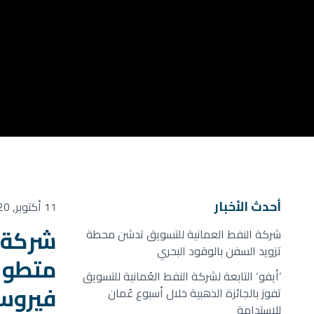
أحدث الأخبار
11 أكتوبر, 2020
شركة ا
شركة النفط العمانية للتسويق تدشن محطة
تزويد السفن بالوقود البحري
متطوعي
’أيفو‘ التابعة لشركة النفط العُمانية للتسويق
فيروس 
تفوز بالجائزة الذهبية خلال أسبوع عُمان
للاستدامة