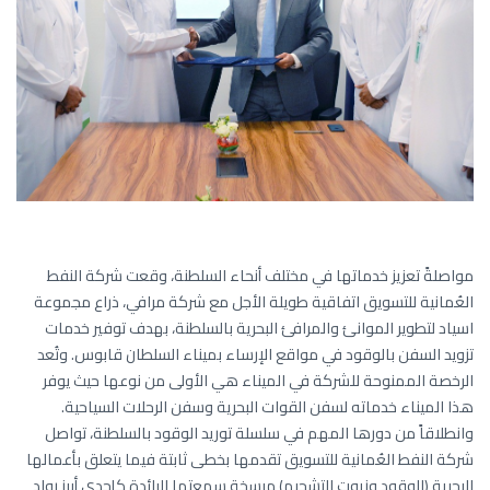
مواصلةً تعزيز خدماتها في مختلف أنحاء السلطنة، وقعت شركة النفط
العُمانية للتسويق اتفاقية طويلة الأجل مع شركة مرافي، ذراع مجموعة
اسياد لتطوير الموانئ والمرافئ البحرية بالسلطنة، بهدف توفير خدمات
تزويد السفن بالوقود في مواقع الإرساء بميناء السلطان قابوس. وتُعد
الرخصة الممنوحة للشركة في الميناء هي الأولى من نوعها حيث يوفر
هذا الميناء خدماته لسفن القوات البحرية وسفن الرحلات السياحية.
وانطلاقاً من دورها المهم في سلسلة توريد الوقود بالسلطنة، تواصل
شركة النفط العُمانية للتسويق تقدمها بخطى ثابتة فيما يتعلق بأعمالها
البحرية (الوقود وزيوت التشحيم) مرسخة سمعتها الرائدة كإحدى أبرز رواد