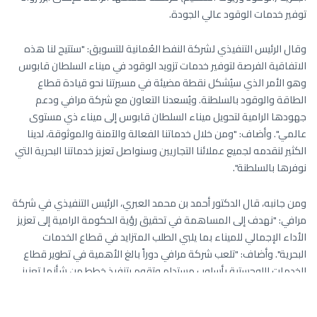
توفير خدمات الوقود عالي الجودة.
وقال الرئيس التنفيذي لشركة النفط العُمانية للتسويق: "ستتيح لنا هذه
الاتفاقية الفرصة لتوفير خدمات تزويد الوقود في ميناء السلطان قابوس
وهو الأمر الذي سيُشكل نقطة مضيئة في مسيرتنا نحو قيادة قطاع
الطاقة والوقود بالسلطنة. ويُسعدنا التعاون مع شركة مرافي ودعم
جهودها الرامية لتحويل ميناء السلطان قابوس إلى ميناء ذي مستوى
عالمي". وأضاف: "ومن خلال خدماتنا الفعالة والآمنة والموثوقة، لدينا
الكثير لنقدمه لجميع عملائنا التجاريين وسنواصل تعزيز خدماتنا البحرية التي
نوفرها بالسلطنة".
ومن جانبه، قال الدكتور أحمد بن محمد العبري، الرئيس التنفيذي في شركة
مرافي: "نهدف إلى المساهمة في تحقيق رؤية الحكومة الرامية إلى تعزيز
الأداء الإجمالي للميناء بما يلبي الطلب المتزايد في قطاع الخدمات
البحرية". وأضاف: "تلعب شركة مرافي دوراً بالغ الأهمية في تطوير قطاع
الخدمات اللوجستية بأسلوب مستدام وتقوم بتنفيذ خطط من شأنها تعزيز
مستوى توسع الموانئ في مختلف أنحاء السلطنة؛ وجاءت هذه الاتفاقية
لتشكل خطوة أخرى في الطريق الصحيح نحو توفير خدمات عالمية