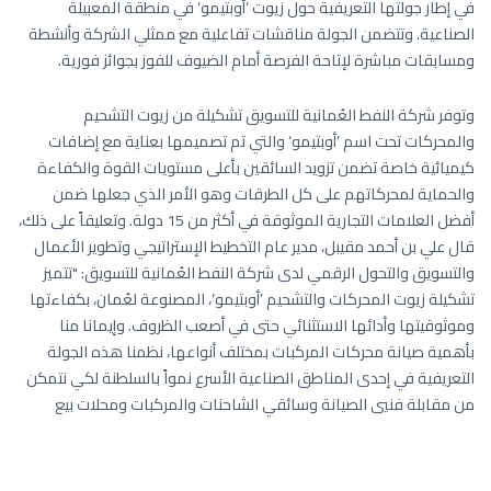
في إطار جولتها التعريفية حول زيوت ’أوبتيمو‘ في منطقة المعبيلة
الصناعية. وتتضمن الجولة مناقشات تفاعلية مع ممثلي الشركة وأنشطة
ومسابقات مباشرة لإتاحة الفرصة أمام الضيوف للفوز بجوائز فورية.
وتوفر شركة النفط العُمانية للتسويق تشكيلة من زيوت التشحيم
والمحركات تحت اسم ’أوبتيمو‘ والتي تم تصميمها بعناية مع إضافات
كيميائية خاصة تضمن تزويد السائقين بأعلى مستويات القوة والكفاءة
والحماية لمحركاتهم على كل الطرقات وهو الأمر الذي جعلها ضمن
أفضل العلامات التجارية الموثوقة في أكثر من 15 دولة. وتعليقاً على ذلك،
قال علي بن أحمد مقيبل، مدير عام التخطيط الإستراتيجي وتطوير الأعمال
والتسويق والتحول الرقمي لدى شركة النفط العُمانية للتسويق: "تتميز
تشكيلة زيوت المحركات والتشحيم ’أوبتيمو‘، المصنوعة لعُمان، بكفاءتها
وموثوقيتها وأدائها الاستثنائي حتى في أصعب الظروف. وإيمانا منا
بأهمية صيانة محركات المركبات بمختلف أنواعها، نظمنا هذه الجولة
التعريفية في إحدى المناطق الصناعية الأسرع نمواً بالسلطنة لكي نتمكن
من مقابلة فنيي الصيانة وسائقي الشاحنات والمركبات ومحلات بيع
الزيوت وقطع الغيار والعاملين في الورش المختلفة للتعرف على سبل
التعاون المشترك معهم بما يعود بالنفع على نمو وتطور أعمالهم".