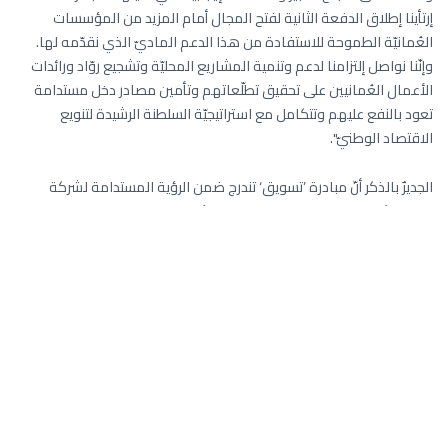
إرتأينا إطلاق الدفعة الثانية لفتح المجال أمام المزيد من المؤسسات
العُمانيّة الطموحة للاستفادة من هذا الدعم الماديّ الذي نقدّمه لها.
وإنّنا نواصل إلتزامنا لدعم وتنمية المشاريع المحليّة وتشجيع روّاد ورائدات
الأعمال العُمانيين على تحقيق تطلّعاتهم وتأمين مصادر دخل مستدامة
تعود بالنفع عليهم وتتكامل مع استراتيجيّة السلطنة الرشيدة لتنويع
الاقتصاد الوطنيّ".
الجديرٌ بالذكر أنّ مبادرة ’تسويق‘ تندرج ضمن الرؤية المستدامة لشركة
النفط العُمانية للتسويق لدعم قطاع المؤسسات الصغيرة والمتوسطة
وتمكين روّاد الأعمال الطموحين من الشباب العُمانيّ لتحقيق تطلّعاتهم
وتأمين حياة كريمة لهم ولعائلاتهم. وتقوم الشركة من خلال هذه
المبادرة بتقديم مبلغ ثمانين ألف ريال عُمانيّ مقسّمة على عشرة مشاريع
فائزة يتم اختيارها للإستفادة من دعم البرنامج من جانب لجنة مشتركة من
شركة النفط العُمانيّة للتسويق وممثلين عن صندوق الرفد.