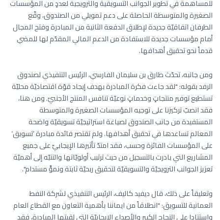
للمساهمة في تطوير الجوانب التسويقية والترويجية لعددٍ من المؤسسات
الصغيرة والمتوسطة الحاصلة على دعم تمويلي من الصندوق، وقّع
الطرفان اتفاقيّة جديدة لإطلاق الدفعة الثانية من المبادرة وفتح المجال
أمام مؤسسات جديدة للاستفادة من الدعم المالي المقدّم لها للمضي
قدماً نحو تحقيق أهدافها.
ومن جانبه، تحدّث طارق بن سليمان الفارسي، الرئيس التنفيذي لصندوق
الرفد بقوله: "لقد جاءت فكرة المبادرة بهدف إيجاد قوّة اقتصاديّة محليّة
تستطيع توفير منتجاتٍ وخدماتٍ نوعيّة تنافس المنتج الأجنبيّ. ومن هنا،
فقد انصبّ تركيزنا على توجيه المؤسسات الصغيرة والمتوسطة
المستفيدة من جانب الصندوق لصياغة استراتيجيّة تسويقيّة واضحة
المعالم تساعدها في تحقيق أهدافها. ولم تقتصر فائدة مبادرة ’تسويق‘
على المؤسسات الفائزة وحسب، فقد امتدّ تأثيرها الإيجابيّ على جميع
المشاريع التي بادرت بالتسجيل من حيث ترتيب أولويّاتها والتنبّه إلى أهميّة
تعزيز الجوانب الترويجيّة والتسويقيّة لتحقيق ربحيّة ثابتة ونموٍّ مستدام".
وتعليقاً على ذلك، قال ديفيد كاليف، الرئيس التنفيذي لشركة النفط
العمانية للتسويق: "انطلاقاً من ايماننا بأهمية التعاون مع القطاع العام
واستنادا على النجاح الكبير والأصداء الإيجابيّة التي لقيتها المبادرة، فقد