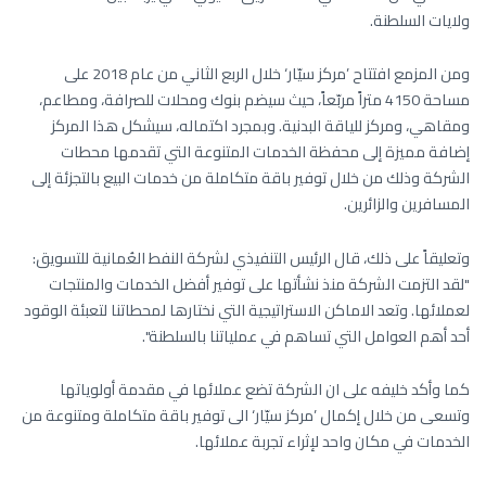
ولايات السلطنة.
ومن المزمع افتتاح ’مركز سيّار‘ خلال الربع الثاني من عام 2018 على
مساحة 4150 متراً مربّعاً، حيث سيضم بنوك ومحلات للصرافة، ومطاعم،
ومقاهي، ومركز للياقة البدنية. وبمجرد اكتماله، سيشكل هذا المركز
إضافة مميزة إلى محفظة الخدمات المتنوعة التي تقدمها محطات
الشركة وذلك من خلال توفير باقة متكاملة من خدمات البيع بالتجزئة إلى
المسافرين والزائرين.
وتعليقاً على ذلك، قال الرئيس التنفيذي لشركة النفط العُمانية للتسويق:
"لقد التزمت الشركة منذ نشأتها على توفير أفضل الخدمات والمنتجات
لعملائها. وتعد الاماكن الاستراتيجية التي نختارها لمحطاتنا لتعبئة الوقود
أحد أهم العوامل التي تساهم في عملياتنا بالسلطنة".
كما وأكد خليفه على ان الشركة تضع عملائها في مقدمة أولوياتها
وتسعى من خلال إكمال ’مركز سيّار‘ الى توفير باقة متكاملة ومتنوعة من
الخدمات في مكان واحد لإثراء تجربة عملائها.