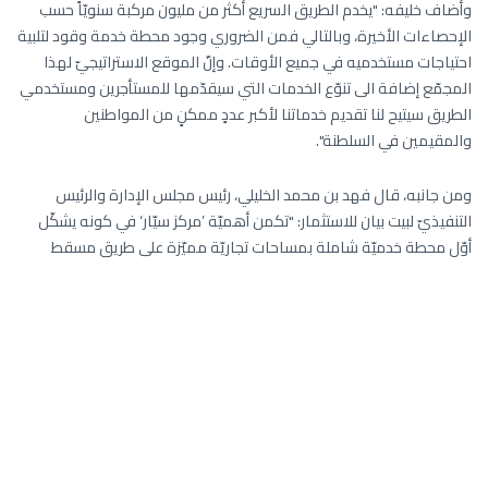
وأضاف خليفه: "يخدم الطريق السريع أكثر من مليون مركبة سنويّاً حسب
الإحصاءات الأخيرة، وبالتالي فمن الضروري وجود محطة خدمة وقود لتلبية
احتياجات مستخدميه في جميع الأوقات. وإنّ الموقع الاستراتيجيّ لهذا
المجمّع إضافة الى تنوّع الخدمات التي سيقدّمها للمستأجرين ومستخدمي
الطريق سيتيح لنا تقديم خدماتنا لأكبر عددٍ ممكنٍ من المواطنين
والمقيمين في السلطنة".
ومن جانبه، قال فهد بن محمد الخليلي، رئيس مجلس الإدارة والرئيس
التنفيذيّ لبيت بيان للاستثمار: "تكمن أهميّة ’مركز سيّار‘ في كونه يشكّل
أوّل محطة خدميّة شاملة بمساحات تجاريّة مميّزة على طريق مسقط
السريع. ويتميّز المشروع بموقعه الذي اخترناه بعنايةٍ تامّة في قلب مدينة
مسقط في منطقة غلا، كما ينفرد بنوعيّة الخدمات التي سيقدّمها
للمسافرين إلى المناطق القريبة والبعيدة على حدّ سواء. وفضلاً عن تقديم
خدماته للمواطنين والمقيمين، فإنّه يمثّل فرصة تنموية بالغة الأهميّة
لقطاع المؤسسات الصغيرة والمتوسطة، حيث سيوفر المشروع عند
اكتماله 20 وحدة تجاريّة بأحجام مختلفة". وأضاف: "إنّنا سعداء بالتعاون
مع شركة النفط العُمانيّة للتسويق لما عُرف عنها من تميّز وجودة
الخدمات التي تقدّمها لعملائها على مدى أكثر من عقدٍ من الزمان في
مختلف أرجاء السلطنة". كما رحب الرئيس التنفيذي لبيت بيان للإستثمار