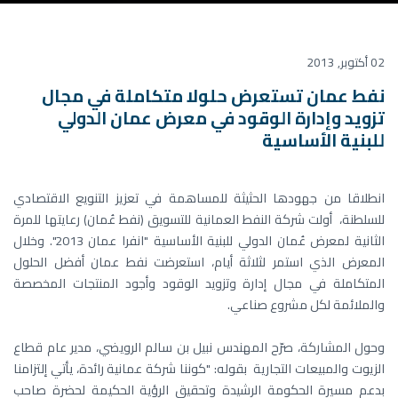
02 أكتوبر, 2013
نفط عمان تستعرض حلولا متكاملة في مجال
تزويد وإدارة الوقود في معرض عمان الدولي
للبنية الأساسية
انطلاقا من جهودها الحثيثة للمساهمة في تعزيز التنويع الاقتصادي
للسلطنة، أولت شركة النفط العمانية للتسويق (نفط عُمان) رعايتها للمرة
الثانية لمعرض عُمان الدولي للبنية الأساسية "انفرا عمان 2013". وخلال
المعرض الذي استمر لثلاثة أيام، استعرضت نفط عمان أفضل الحلول
المتكاملة في مجال إدارة وتزويد الوقود وأجود المنتجات المخصصة
والملائمة لكل مشروع صناعي.
وحول المشاركة، صرّح المهندس نبيل بن سالم الرويضي، مدير عام قطاع
الزيوت والمبيعات التجارية بقوله: "كوننا شركة عمانية رائدة، يأتي إلتزامنا
بدعم مسيرة الحكومة الرشيدة وتحقيق الرؤية الحكيمة لحضرة صاحب