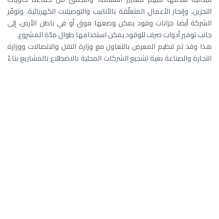
التخزين، وإنجاز الأعمال المتعلّقة بالأنابيب والتوصيلات الكهربائية. وتوفّر
الشركة أيضا خزانات وقود يمكن وضعها فوق أو في باطن الأرض، إلى
جانب توفير أدوات صرف للوقود يمكن استخدامها طوال مدّة المشروع.
هذا وقد تم تنظيم المعرض بالتعاون مع وزارة النقل والاتصالات ووزارة
التجارة والصناعة بغية تشجيع الشركات المحلية بالاضطلاع بالمشاريع بناءً
على مخططات وتصاميم استراتيجية ضمن سعي السلطنة إلى تكريس
مساعيها لتطوير البنى الأساسية وفقا لأعلى معايير الجودة.
أحدث الأخبار
شركة النفط العمانية للتسويق تدشن محطة تزويد السفن بالوقود البحري
’أيفو‘ التابعة لشركة النفط العُمانية للتسويق تفوز بالجائزة الذهبية خلال أسبوع
عُمان للاستدامة
شركة النفط العُمانية للتسويق تحتفل بذكرى التأسيس الـ 20 وتربعها على
صدارة قطاع الوقود بالتجزئة