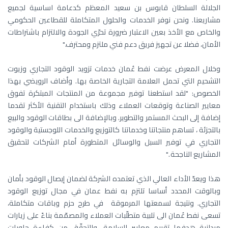
الجلالة السلطان قابوس بن سعيد المعظم كدعامة اساسية لجميع
مشاريعنا. ونحن نوفر الخدمات والحلول المتكاملة للقطاعين الحكومي
والخاص مع الأخذ بعين الاعتبار ضرورة تحرّي الجودة والالتزام باشتراطات
الأمان، فضلا عن تجهيز فريق دعم فني ملتزم ومحترف."
وخلال المعرض عرضت نفط عُمان خدمات تزويد الوقود التجاري وزيوت
التشحيم التي تحمل العلامة التجارية الخاصة بها. وأضاف الرويضي بهذا
الخصوص: "لقد استطعنا توفير مجموعة من المنتجات المبتكرة تفوق
معايير الصناعة وتوقعات العملاء وذلك باستخدام التقنية الأكثر تقدما
إضافة إلى البحث المستمر والتطوير. وبالإضافة الى بطاقات الوقود والبيع
بالتجزئة ، تساهم منتجاتنا وخدماتنا كالتوزيع والخدمات اللوجستية والوقود
التجاري في توفير السبل والوسائل المتطورة أمام الشركات لتحقيق
المشاريع الناجحة ."
هذا ويعدّ الأداء العالي الذي تعتمده الشركة لضمان إيصال الوقود بأمان
وبالوقت المحدد أساسا تلتزم به نفط عمان في مجال توزيع الوقود
التجاري. ونتيجة لسمعتها المرموقة في طرح حزم وباقات متكاملة،
تسعى نفط عُمان الى تلبية متطلّبات العملاء والمصمّمة بناءً على زيارات
ميدانية هدفها تقييم معايير السلامة، والتحقّق من كفاءة حاويات