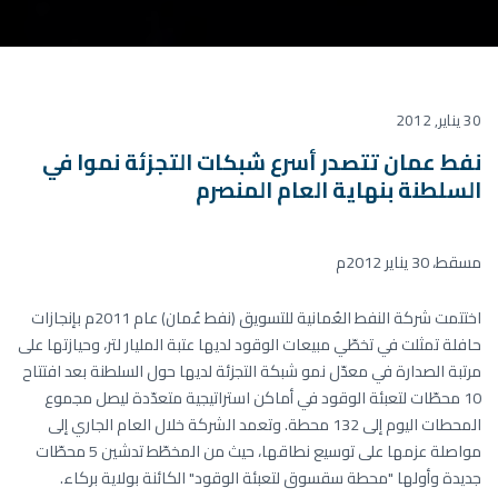
30 يناير, 2012
نفط عمان تتصدر أسرع شبكات التجزئة نموا في
السلطنة بنهاية العام المنصرم
مسقط، 30 يناير 2012م
اختتمت شركة النفط العُمانية للتسويق (نفط عُمان) عام 2011م بإنجازات
حافلة تمثلت في تخطّي مبيعات الوقود لديها عتبة المليار لتر، وحيازتها على
مرتبة الصدارة في معدّل نمو شبكة التجزئة لديها حول السلطنة بعد افتتاح
10 محطّات لتعبئة الوقود في أماكن استراتيجية متعدّدة ليصل مجموع
المحطات اليوم إلى 132 محطة. وتعمد الشركة خلال العام الجاري إلى
مواصلة عزمها على توسيع نطاقها، حيث من المخطّط تدشين 5 محطّات
جديدة وأولها "محطة سقسوق لتعبئة الوقود" الكائنة بولاية بركاء.