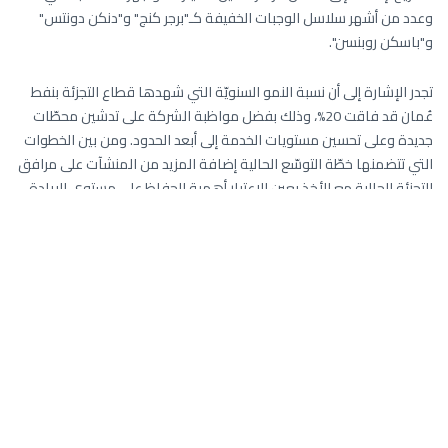
وعدد من أشهر سلاسل الوجبات الخفيفة كـ"برجر كنج" و"دنكن دونتس"
و"باسكن روبنسن".
تجدر الإشارة إلى أن نسبة النمو السنويّة التي شهدها قطاع التجزئة بنفط
عُمان قد فاقت 20%، وذلك بفضل مواظبة الشركة على تدشين محطّات
جديدة وعلى تحسين مستويات الخدمة إلى أبعد الحدود. ومن بين الخطوات
التي تتضمنها خطّة التوسّع الحالية إضافة المزيد من المنشآت على مرافق
التجزئة الحالية مع الأخذ بعين الاعتبار أهمية الحفاظ على مستوى الريادة
في الخدمة وتحقيق الرضا الكامل لآلاف من العملاء حول السلطنة.
وتعكف الشركة في سبيل ذلك أيضا إلى اعتماد التقنيّات المتطّورة وطرح
البرامج التدريبية لفريق عملها بشكل متواصل، وتقصّي الفرص والأنشطة
الجديدة القائمة على مختلف المستويات.
أحدث الأخبار
شركة النفط العمانية للتسويق تدشن محطة تزويد السفن بالوقود البحري