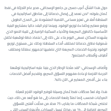
حول هذا الشأن، أعرب حسين بن جامع الإسحاقي، مدير عام التجزئة في نفط
عُمان بقوله: "نحن نعمد إلى إيصال خدماتنا إلى مناطق استراتيجية في
السلطنة أملا في تعزيز مساعي التنمية المنشودة على المدى الطويل
ورفع معايير وكفاءة توزيع الوقود. وبينما تزخر البلاد حاليا بمشاريع البنية
الأساسية كالطرق السريعة والأحياء السكنية الرامية إلى تلبية النمو الذي
يشهده السكان، نسعى اليوم بناء على ذلك إلى اعتماد خطة توسّعية تكفل
شمولية نطاق خدماتنا لمختلف أنحاء السلطنة؛ وذلك على مستوى توزيع
الوقود وتجربة الخدمات السريعة التي نضفيها لجمهور عملائنا ومختلف
أطياف وأقطاب المجتمع".
وأضاف الإسحاقي: "لقد منَحنا الإطار الذي بنينا عليه استراتيجية توسّعنا
الجرعة اللازمة لإعادة مفهوم التسوّق السريع، وتقديم أفضل الخدمات
بناء على أقصى المعايير في الآن ذاته".
هذا، ولا تعدّ محطّات نفط عُمان وسيلة لتوفير الوقود اللازم لتعبئة
المركبات فحسب، إنما تمتدّ رقعة الخدمات إلى ما هو أبعد من ذلك، حيث
تحتضن شبكة المحطّات ما يقارب 75 محلا من محلّات أهلين للتسوّق
السريع، إضافة إلى 14 من مراكز غسيل السيارات، وأجهزة السحب الآلي،