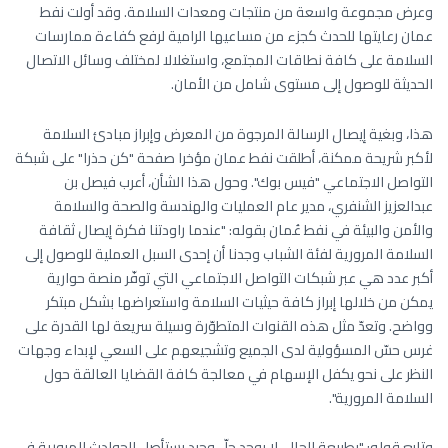
وعرض مجموعة واسعة من منتجات ومعدات السلامة. وقد أولت نفط
عمان رعايتها للحدث كجزء من مساعيها الرامية لرفع كفاءة ممارسات
السلامة على كافة نطاقات المجتمع، واستغلالا لمختلف وسائل الاتصال
الحديثة للوصول إلى مستوى شامل من الأمان.
هذا، وبغية إيصال الرسالة المرجوة من المعرض وإبراز مبادئ السلامة
لأكبر شريحة ممكنة، أطلقت نفط عمان مؤخرا صفحة "كن حذرا" على شبكة
التواصل الاجتماعي "فيس بوك". وحول هذا الشأن، أعرب فيصل بن
عبدالعزيز الشنفري، مدير عام العمليات والهندسة والصحة والسلامة
والأمن والبيئة في نفط عُمان بقوله: "عندما راودتنا فكرة إيصال ثقافة
السلامة المرورية لفئة الشباب وجدنا أن إحدى السبل العملية للوصول إلى
أكبر عدد هي عبر شبكات التواصل الاجتماعي التي توفّر منصة حوارية
يمكن من خلالها إبراز كافة حيثيات السلامة واستعراضها بشكل مبتكر
وواضح. وتعدّ مثل هذه القنوات المتطوّرة وسيلة سريعة لها القدرة على
غرس حسّ المسؤولية لدى الجميع وتشجيعهم على السعي لإبداء وجهات
النظر على نحو يكفل الإسهام في معالجة كافة القضايا العالقة حول
السلامة المرورية".
وتابع قوله: "بطبيعة الحال، لا يوجد حلّ وحيد يستأصل الحوادث المرورية في