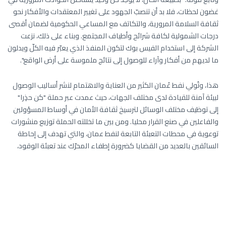
غضون لحظات، فلا بد أن تنصبّ الجهود على تغيير المعتقدات والأفكار نحو
ثقافة السلامة المرورية، والتكاتف مع المساعي الحكومية لضمان أقصى
درجات الشمولية لكافة شرائح وأطياف المجتمع. وبناء على ذلك، نزعت
الشركة إلى استخدام الفيس بوك لتكون المنفذ الذي يعبّر فيه الكلّ ويدلون
ما لديهم من أفكار وآراء للوصول إلى نتائج ملموسة على أرض الواقع".
هذا، وتُولي نفط عُمان الكثير من العناية والاهتمام لنشر أساليب الوصول
لبيئة آمنة للقيادة لدى مختلف الجهات، حيث عمدت عبر حملة "كن حذِرا"
إلى توظيف مختلف الوسائل لترسيخ ثقافة الأمان في أوساط المسؤولين
والفاعلين في صنع القرار محليا. ومن بين ما تخللته الحملة توزيع منشورات
توعوية في محطات التعبئة التابعة لنفط عمان، والتي تهدف إلى إحاطة
السائقين بالعديد من القضايا كضرورة إطفاء المحرّك عند تعبئة الوقود،
وعدم استخدام الهواتف أو التدخين عند القيادة. كما يتم عبر الحملة التركيز
على أهمية استغلال أحدث التقنيات الحديثة وتطبيق أقصى الممارسات
للحدّ من خطر الحوادث ومواصلة مسيرة التنمية المستدامة بمسؤولية
وحذق.